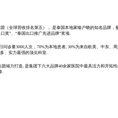
集团（全球营收排名第五）， 是泰国本地家喻户晓的知名品牌，
口奖”、“泰国出口推广先进品牌”奖项.
间，日问诊量3000人次，70%为本地患者, 30%为来自欧美、
多、实力最强的顶尖科室.
集团倾力打造, 是集团下六大品牌40余家医院中最具活力和开拓性
.