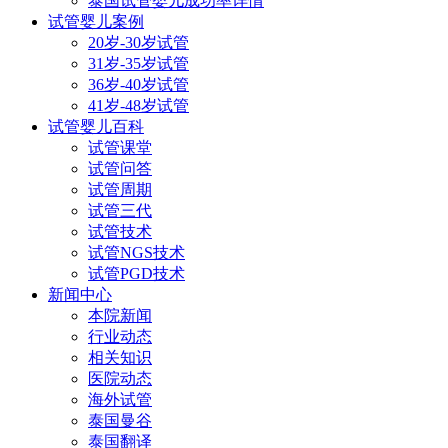
泰国试管婴儿成功率详情
试管婴儿案例
20岁-30岁试管
31岁-35岁试管
36岁-40岁试管
41岁-48岁试管
试管婴儿百科
试管课堂
试管问答
试管周期
试管三代
试管技术
试管NGS技术
试管PGD技术
新闻中心
本院新闻
行业动态
相关知识
医院动态
海外试管
泰国曼谷
泰国翻译