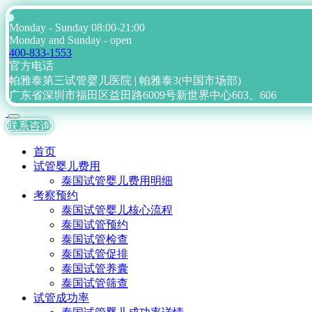
Monday - Sunday 08:00-21:00
Monday and Sunday - open
400-833-1553
官方电话
帕雅泰第三试管婴儿医院 | 帕雅泰3(中国市场部)
广东省深圳市福田区益田路6009号新世界中心603、606
联系咨询
首页
试管婴儿费用
泰国试管婴儿费用明细
考察预约
泰国试管婴儿核心流程
泰国试管预约
泰国试管检查
泰国试管促排
泰国试管养囊
泰国试管筛查
试管成功率