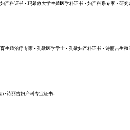
士 • 玛希敦大学妇产科证书 • 玛希敦大学生殖医学科证书 • 妇产科系专家 • 
健康中心、不孕不育生殖治疗专家 • 孔敬医学学士 • 孔敬妇产科证书 • 诗丽吉生殖
金获得者) •诗丽吉妇产科专业证书...