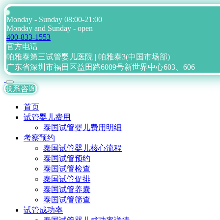
Monday - Sunday 08:00-21:00
Monday and Sunday - open
400-833-1553
官方电话
帕雅泰第三试管婴儿医院 | 帕雅泰3(中国市场部)
广东省深圳市福田区益田路6009号新世界中心603、606
联系咨询
首页
试管婴儿费用
泰国试管婴儿费用明细
考察预约
泰国试管婴儿核心流程
泰国试管预约
泰国试管检查
泰国试管促排
泰国试管养囊
泰国试管筛查
试管成功率