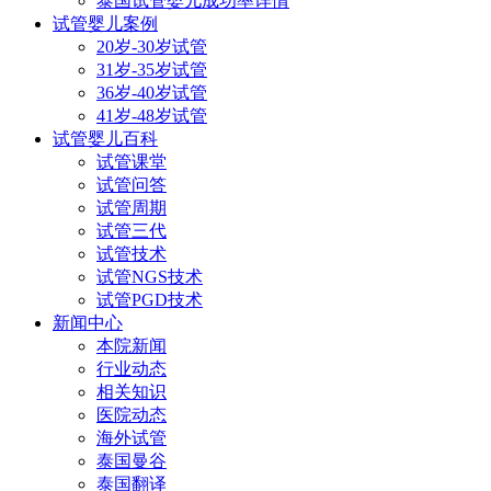
泰国试管婴儿成功率详情
试管婴儿案例
20岁-30岁试管
31岁-35岁试管
36岁-40岁试管
41岁-48岁试管
试管婴儿百科
试管课堂
试管问答
试管周期
试管三代
试管技术
试管NGS技术
试管PGD技术
新闻中心
本院新闻
行业动态
相关知识
医院动态
海外试管
泰国曼谷
泰国翻译